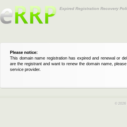
Expired Registration Recovery Pol
Please notice:
Bitte beachten Sie:
This domain name registration has expired and renewal or dele
Diese Domainregistrierung ist abgelaufen und die Verläng
are the registrant and want to renew the domain name, please 
Domain stehen an. Wenn Sie der Registrant sind und di
service provider.
verlängern möchten, kontaktieren Sie bitte Ihren Service-Provid
© 2026